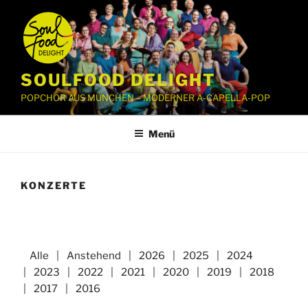
Zum
Inhalt
springen
SOULFOOD DELIGHT
POPCHOR AUS MÜNCHEN – MODERNER A-CAPELLA-POP
Menü
KONZERTE
Alle
Anstehend
2026
2025
2024
2023
2022
2021
2020
2019
2018
2017
2016