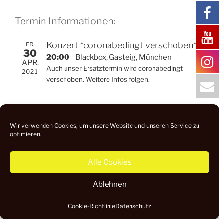
Termin Informationen:
Konzert *coronabedingt verschoben*
FR.
30
20:00
Blackbox, Gasteig, München
APR.
Auch unser Ersatztermin wird coronabedingt
2021
verschoben. Weitere Infos folgen.
Wir verwenden Cookies, um unsere Website und unseren Service zu
Datenschutz
Impressum
optimieren.
Alle Cookies
Ablehnen
Cookie-Richtlinie
Datenschutz