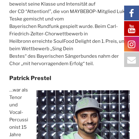
beweist seine Klasse und Intensität auf
der CD “Attention!”, die von MAYBEBOP-Mitglied Lukas
Teske gemischt und vom
Bayerischen Rundfunk gespielt wurde. Beim Carl-
Friedrich-Zelter-Chorwettbewerb in
Heilbronn erreichte SoulFood Delight den 1. Preis, und
beim Wettbewerb „Sing Dein
Bestes“ des Bayerischen Sängerbundes nahm der
Chor „mit hervorragendem Erfolg“ teil.
Patrick Prestel
…
war als
Tenor
und
Vocal-
Percussi
onist 15
Jahre