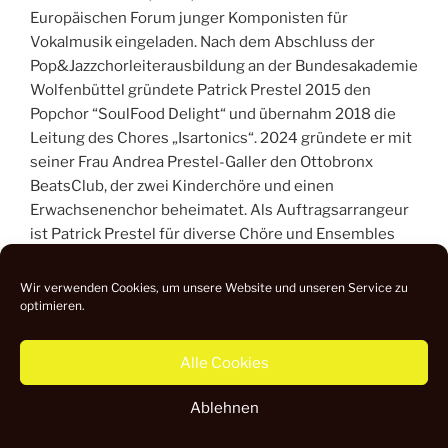
Europäischen Forum junger Komponisten für
Vokalmusik eingeladen. Nach dem Abschluss der
Pop&Jazzchorleiterausbildung an der Bundesakademie
Wolfenbüttel gründete Patrick Prestel 2015 den
Popchor “SoulFood Delight“ und übernahm 2018 die
Leitung des Chores „Isartonics“. 2024 gründete er mit
seiner Frau Andrea Prestel-Galler den Ottobronx
BeatsClub, der zwei Kinderchöre und einen
Erwachsenenchor beheimatet. Als Auftragsarrangeur
ist Patrick Prestel für diverse Chöre und Ensembles
tätig. Einige seiner Arrangements wurden bei Bosse,
Helbling und Schott verlegt. Zudem hält er Workshops
Wir verwenden Cookies, um unsere Website und unseren Service zu
für Chöre und an
Musikschulen.
optimieren.
www.patrick-prestel.de
Alle Cookies
Ablehnen
Datenschutz
Impressum