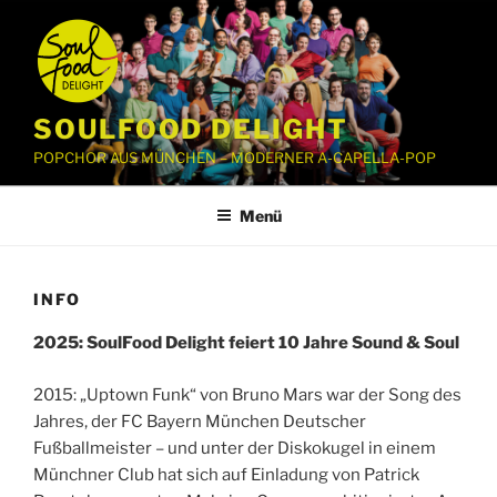
Zum
Inhalt
springen
SOULFOOD DELIGHT
POPCHOR AUS MÜNCHEN – MODERNER A-CAPELLA-POP
Menü
INFO
2025: SoulFood Delight feiert 10 Jahre Sound & Soul
2015: „Uptown Funk“ von Bruno Mars war der Song des
Jahres, der FC Bayern München Deutscher
Fußballmeister – und unter der Diskokugel in einem
Münchner Club hat sich auf Einladung von Patrick