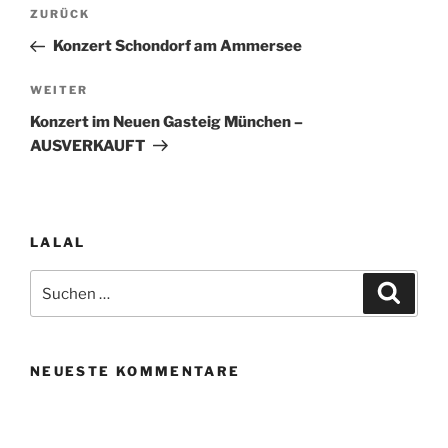
Beitragsnavigation
Vorheriger
ZURÜCK
Beitrag
Konzert Schondorf am Ammersee
Nächster
WEITER
Beitrag
Konzert im Neuen Gasteig München –
AUSVERKAUFT
LALAL
Suchen
Suche
nach:
NEUESTE KOMMENTARE