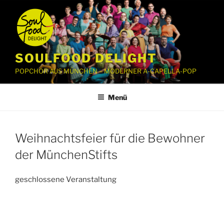
Zum
Inhalt
springen
SOULFOOD DELIGHT
POPCHOR AUS MÜNCHEN – MODERNER A-CAPELLA-POP
Menü
Weihnachtsfeier für die Bewohner
der MünchenStifts
geschlossene Veranstaltung