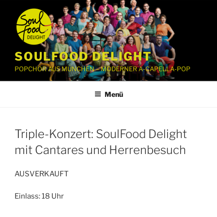
Zum
Inhalt
springen
SOULFOOD DELIGHT
POPCHOR AUS MÜNCHEN – MODERNER A-CAPELLA-POP
Menü
Triple-Konzert: SoulFood Delight
mit Cantares und Herrenbesuch
AUSVERKAUFT
Einlass: 18 Uhr