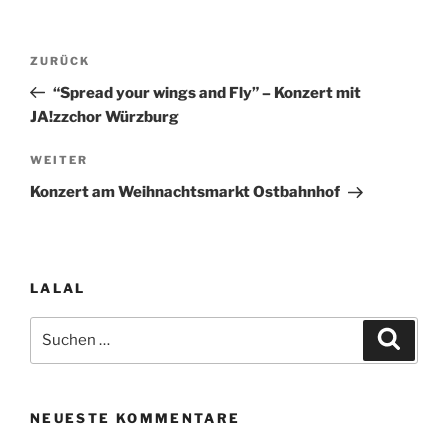
Beitragsnavigation
Vorheriger
ZURÜCK
Beitrag
“Spread your wings and Fly” – Konzert mit
JA!zzchor Würzburg
Nächster
WEITER
Beitrag
Konzert am Weihnachtsmarkt Ostbahnhof
LALAL
Suchen
Suche
nach:
NEUESTE KOMMENTARE