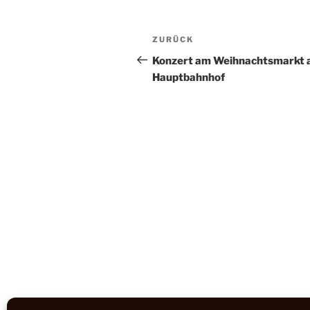
Beitragsnavigation
Vorheriger
ZURÜCK
Beitrag
Konzert am Weihnachtsmarkt
Hauptbahnhof