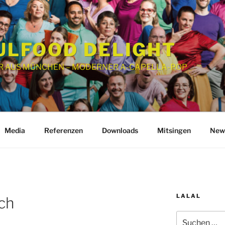
ULFOOD DELIGHT
 AUS MÜNCHEN – MODERNER A-CAPELLA-POP
Media
Referenzen
Downloads
Mitsingen
News
LALAL
ch
Suchen