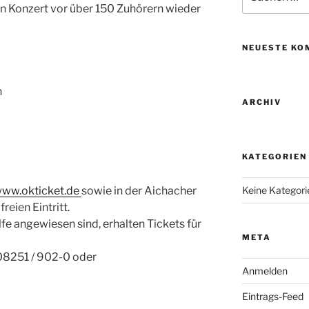
nach:
en Konzert vor über 150 Zuhörern wieder
NEUESTE KO
h
ARCHIV
KATEGORIEN
ww.okticket.de
sowie in der Aichacher
Keine Kategori
reien Eintritt.
lfe angewiesen sind, erhalten Tickets für
META
 08251 / 902-0 oder
Anmelden
Eintrags-Feed