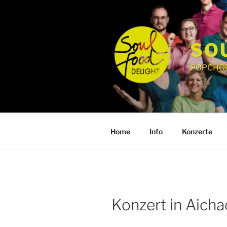
Zum
Inhalt
springen
SO
POPCHOR
Home
Info
Konzerte
Konzert in Aicha