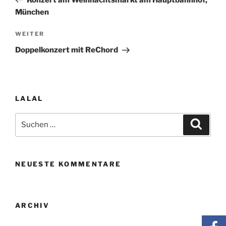
München
Nächster
WEITER
Beitrag
Doppelkonzert mit ReChord
LALAL
Suchen
Suche
nach:
NEUESTE KOMMENTARE
ARCHIV